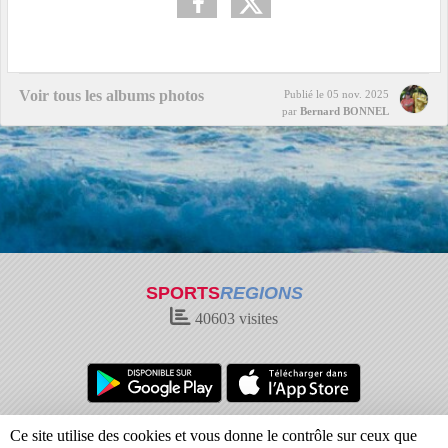
Voir tous les albums photos
Publié le
05 nov. 2025
par
Bernard BONNEL
SPORTS
REGIONS
40603
visites
Charte cookies
Gestion des cookies
Ce site utilise des cookies et vous donne le contrôle sur ceux que