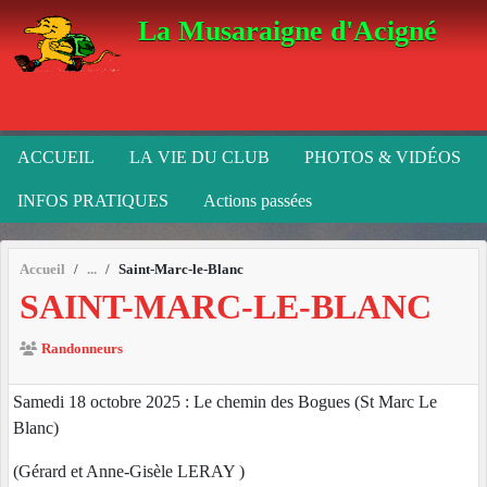
Panneau de gestion des cookies
La Musaraigne d'Acigné
ACCUEIL
LA VIE DU CLUB
PHOTOS & VIDÉOS
INFOS PRATIQUES
Actions passées
Accueil
Saint-Marc-le-Blanc
SAINT-MARC-LE-BLANC
Randonneurs
Samedi 18 octobre 2025 : Le chemin des Bogues (St Marc Le
Blanc)
(Gérard et Anne-Gisèle LERAY )