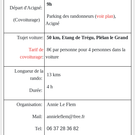
9h
Départ d'Acigné:
Parking des randonneurs (
voir plan
),
(Covoiturage)
Acigné
Trajet voiture:
50 km, Etang de Trégu, Plélan le Grand
Tarif de
8€ par personne pour 4 personnes dans la
covoiturage
:
voiture
Longueur de la
13 kms
rando:
4 h
Durée:
Organisation:
Annie Le Flem
Mail:
annieleflem@free.fr
Tel:
06 37 28 36 82