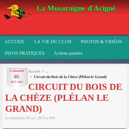
Panneau de gestion des cookies
La Musaraigne d'Acigné
ACCUEIL
LA VIE DU CLUB
PHOTOS & VIDÉOS
INFOS PRATIQUES
Actions passées
Le
dimanche
Accueil
05
Circuit du Bois de la Chèze (Plélan le Grand)
OCT.
2025
CIRCUIT DU BOIS DE
LA CHÈZE (PLÉLAN LE
GRAND)
Le
dimanche
05
oct.
2025
à 09h