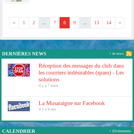
«
1
2
...
7
8
9
...
13
14
»
DERNIÈRES NEWS
+ de news
Réception des messages du club dans
les courriers indésirables (spam) - Les
solutions
il y a 7 mois
La Musaraigne sur Facebook
il y a 4 ans
CALENDRIER
+ d'évènements