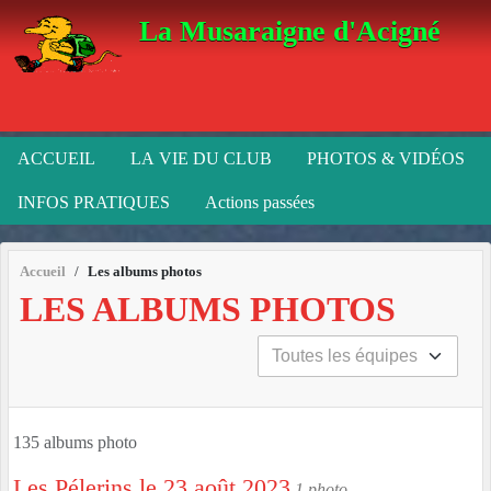
Panneau de gestion des cookies
La Musaraigne d'Acigné
ACCUEIL
LA VIE DU CLUB
PHOTOS & VIDÉOS
INFOS PRATIQUES
Actions passées
Accueil
Les albums photos
LES ALBUMS PHOTOS
135 albums photo
Les Pélerins le 23 août 2023
1 photo