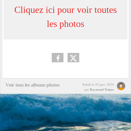
Cliquez ici pour voir toutes
les photos
Voir tous les albums photos
Publié le
29 janv. 2024
par
Raymond Trépos