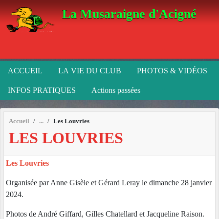
Panneau de gestion des cookies
La Musaraigne d'Acigné
ACCUEIL
LA VIE DU CLUB
PHOTOS & VIDÉOS
INFOS PRATIQUES
Actions passées
Accueil
Les Louvries
LES LOUVRIES
Les Louvries
Organisée par Anne Gisèle et Gérard Leray le dimanche 28 janvier
2024.
Photos de André Giffard, Gilles Chatellard et Jacqueline Raison.