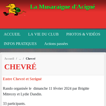
Panneau de gestion des cookies
La Musaraigne d'Acigné
ACCUEIL
LA VIE DU CLUB
PHOTOS & VIDÉOS
INFOS PRATIQUES
Actions passées
Accueil
Chevré
CHEVRÉ
Entre Chevré et Serigné
Rando organisée le dimanche 11 février 2024 par Brigitte
Mitrecey et Lydie Dandin.
33 participants.