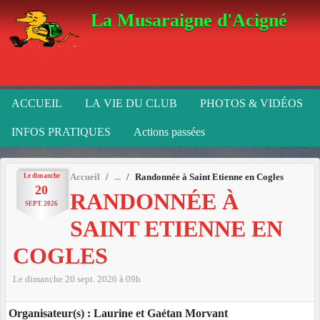
Panneau de gestion des cookies
La Musaraigne d'Acigné
ACCUEIL
LA VIE DU CLUB
PHOTOS & VIDÉOS
INFOS PRATIQUES
Actions passées
Le
dimanche
Accueil
Randonnée à Saint Etienne en Cogles
20
RANDONNÉE À
SEPT.
2026
SAINT ETIENNE EN
COGLES
Le
dimanche
20
sept.
2026
à 09h
Organisateur(s) : Laurine et Gaétan Morvant