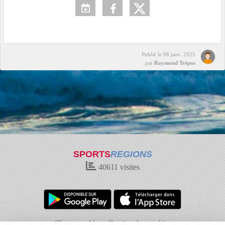
Publié le
08 janv. 2025
par
Raymond Trépos
SPORTS
REGIONS
40611
visites
Charte cookies
Gestion des cookies