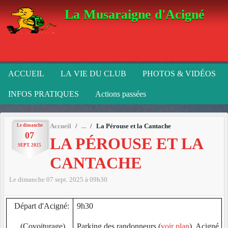
Panneau de gestion des cookies
La Musaraigne d'Acigné
ACCUEIL
LA VIE DU CLUB
PHOTOS & VIDÉOS
INFOS PRATIQUES
Actions passées
Le
dimanche
Accueil
La Pérouse et la Cantache
07
LA PÉROUSE ET LA
SEPT.
2025
CANTACHE
Le
dimanche
07
sept.
2025
à 09h30
Départ d'Acigné:
9h30
(Covoiturage)
Parking des randonneurs (
voir plan
), Acigné