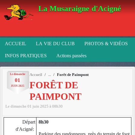
Panneau de gestion des cookies
La Musaraigne d'Acigné
ACCUEIL
LA VIE DU CLUB
PHOTOS & VIDÉOS
INFOS PRATIQUES
Actions passées
Le
dimanche
Accueil
Forêt de Paimpont
01
FORÊT DE
JUIN
2025
PAIMPONT
Le
dimanche
01
juin
2025
à 08h30
Départ
8h30
d'Acigné:
Parking des randonneurs, près du terrain de foot