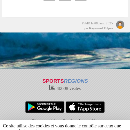
Publié le
08 janv. 2025
par
Raymond Trépos
SPORTS
REGIONS
40608
visites
Charte cookies
Gestion des cookies
Ce site utilise des cookies et vous donne le contrôle sur ceux que
Informations légales
Signaler un contenu inapproprié